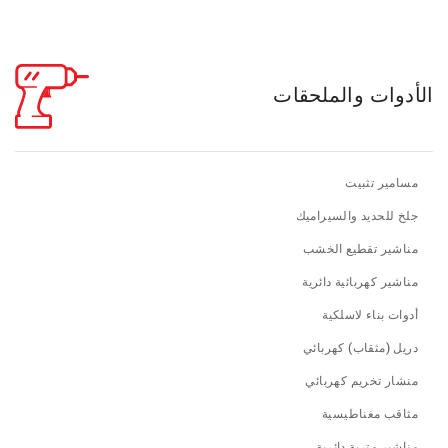
الأدوات والملحقات
مسامير تثبيت
جلخ للحديد والسيراميك
مناشير تقطيع الخشب
مناشير كهربائية دائرية
أدوات بناء لاسلكية
دريل (مثقاب) كهربائي
منشار تخريم كهربائي
مثاقب مغناطيسية
مناشير مترية دائرية