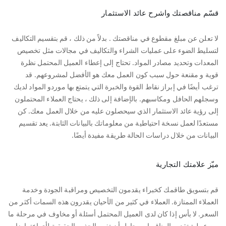
قسّم مناقصتك واشرح عائد الاستثمار
لا تعلن عن مبلغ مقطوع في مناقصتك . بدلاً من ذلك ، قم بتقسيم التكاليف
لتسليط الضوء على عمليات الشراء والتكاليف في مجالات مثل تخصيص
المعدات وتحديد مصادر المواد. تحتاج إلى إعطاء العميل المحتمل نظرة
قوية و مقنعة حول سبب كون العمل معك هو الأفضل لمشروعهم. قد
ترغب أيضًا في إبراز نقاط القوة والخبرة التي يتمتع بها موردو المواد لديك
وسجلهم الحافل ومكاسبهم. بالإضافة إلى ذلك ، يحتاج العملاء المحتملون
إلى رؤية عائد الاستثمار الذي سيحصلون عليه من خلال العمل معك. كن
مستعدًا لعمل نسخة احتياطية من معلوماتك بالبيانات الثابتة. يعد تقسيم
البيانات من خلال دراسات الحالة طريقة مفيدة أيضًا.
ميّز علامتك التجارية
قم بتسويق طاقمك كخبراء يقدمون التخصيص ومراقبة الجودة وخدمة
العملاء الممتازة. العملاء في كثير من الأحيان يقدرون هذه السمات أكثر من
السعر. لا بأس إذا كان لدى العميل المحتمل أسئلة أو مخاوف في مرحلة ما