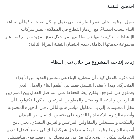
احتضن التقنية
تعمل الرقمنة على تغيير الطريقة التي تعمل بها كل صناعة ، كما أن صناعة
البناء ليست استثناءً. مع ازدهار القطاع في المملكة ، تميز شركات
الإنشاءات الذكية نفسها عن منافسيها من خلال دمج المزيد من الرقمنة عبر
مجموعة خدماتها الكاملة. يقدم احتضان التقنية المزايا التالية:
زيادة إنتاجية المشروع من خلال تبني النظام
لقد ذكرنا بالفعل كيف أن مشاريع البناء هي مجموع العديد من الأجزاء
المتحركة. وهذا لا يعني التنسيق فقط بين أطقم البناء والعمال الذين
يعملون في الموقع ، ولكن أيضًا الحفاظ على التواصل الفعال بين الموردين
الخارجيين والدعم اللوجستي والمقاولين الفرعيين. يمكن للتكنولوجيا أن
تنقل المعلومات إلى يد المقاول مباشرة. وبالتالي ، فإن الأجهزة المحمولة
وأنظمة الإدارة الذكية لديها القدرة على تحسين الاتصال بين الميدان
والمكتب والمشغلين والمقاولين الفرعيين والفريق التنفيذي. يعني دمج
أنظمة الإدارة الرقمية المتكاملة داخل شركتك أنك في وضع أفضل لتقديم
الخدمات. يمكن أن يؤدي ذكر هذا في مناقصتك إلى رفعك فوق منافسيك.