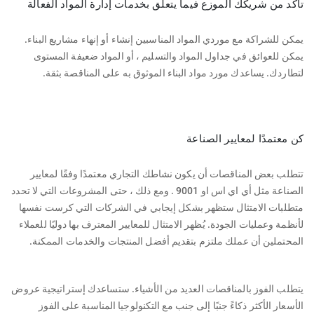
تأكد من شريكك الموزع فيما يتعلق بخدمات إدارة المواد الفعالة
يمكن للشراكة مع موردي المواد المناسبين إنشاء أو إنهاء مشاريع البناء.
يمكن للعوائق في جداول المواد والتسليم ، أو المواد ضعيفة المستوى
لتطاردك. يساعدك مورد مواد البناء الموثوق به على المناقصة بثقة.
كن معتمدًا لمعايير الصناعة
تتطلب بعض المناقصات أن يكون نشاطك التجاري معتمدًا وفقًا لمعايير
الصناعة مثل أي اي اس او 9001 . ومع ذلك ، حتى المشروعات التي لا تحدد
متطلبات الامتثال ستظهر بشكل إيجابي في الشركات التي كرست نفسها
لأنظمة وعمليات الجودة. يُظهر الامتثال للمعايير المعترف بها دوليًا للعملاء
المحتملين أن عملك ملتزم بتقديم أفضل المنتجات والخدمات الممكنة.
يتطلب الفوز بالمناقصات العديد من الأشياء. ستساعدك إستراتيجية عروض
الأسعار الأكثر ذكاءً جنبًا إلى جنب مع التكنولوجيا المناسبة على الفوز