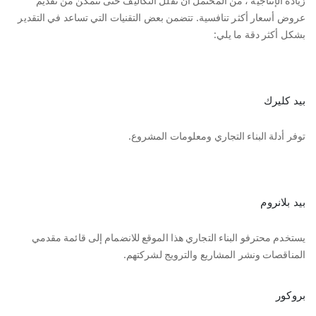
زيادة الإنتاجية ، من المحتمل أن تقلل التكاليف حتى تتمكن من تقديم
عروض أسعار أكثر تنافسية. تتضمن بعض التقنيات التي تساعد في التقدير
بشكل أكثر دقة ما يلي:
بيد كليرك
توفر أدلة البناء التجاري ومعلومات المشروع.
بيد بلانروم
يستخدم محترفو البناء التجاري هذا الموقع للانضمام إلى قائمة مقدمي
المناقصات ونشر المشاريع والترويج لشركتهم.
بروكور