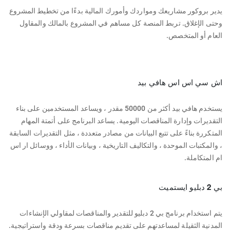
يدير بروكور مشاريعك ومواردك وأمورك المالية بدءًا من تخطيط المشروع
وحتى الإغلاق. تربط المنصة كل مساهم في المشروع بالمالك والمقاول
العام أو المتخصص.
اش سي اس اس هافي بيد
يستخدم هافي بيد أكثر من 50000 مقدر ، ويساعد المستخدمين على بناء
التقديرات وإدارة المناقصات اليومية. يساعد البرنامج على أتمتة المهام
المتكررة بناءً على تتبع البيانات من مصادر متعددة ، مثل التقديرات السابقة
، والمكتبات الموحدة ، والتكاليف التاريخية ، وبيانات الأداء ، ووسائل ار اس
ام المتكاملة.
بي 2 دبليو ايستميت
يتم استخدام برنامج بي 2 دبليو للتقدير والمناقصات لمقاولي الإنشاءات
المدنية الثقيلة لمساعدتهم على تقديم مناقصات بسرعة ودقة واستراتيجية.