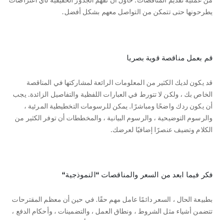
من عملية تقديم المناقصات. حاول أن تفهم الجذور الحقيقية لأي اعتراضات
يطرحونها حتى تتمكن من التواصل معهم بشكل أفضل.
قم بعمل مناقصة قوية بصريا
قد يكون لديك الكثير من المعلومات الرائعة لمشاركتها في المناقصة
الخاص بك ، ولكن لا تتورط في العبارات اللفظية والتفاصيل الزائدة. يجب
أن يكون ردك واضحًا ومباشرًا. يمكن للرسومات التخطيطية المرئية ،
والرسوم التوضيحية ، والرسوم البيانية ، والمخططات أن توفر الكثير من
الكلام وتضيف عنصرًا إضافيًا لعرضك.
فكر فيما ابعد من السعر والمناقصات “النموذجية
“
بطبيعة الحال ، السعر دائمًا عامل مهم حقًا. في حين أن معظم المقترحات
تتضمن أشياء مثل الشروط ، ونطاق العمل ، والتضمينات ، وأحكام الدفع ،