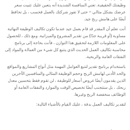
وظيفتك الحقيقية. تعني المنافسة الشديدة أنه يتعين عليك تثبيت سعر
عرضك بشكل مثالي – حتى لا تفوز شركتك بالعمل فحسب ، بل تحافظ
أيضًا على هامش ربح جيد.
أنت تعلم أن المقدر قد قام بعمل جيد عندما تكون تكاليف الوظيفة النهائية
مساوية (أو قريبة جدًا) من تقدير المشروع والميزانية. ومع ذلك ، للحصول
على المعلومات اللازمة لتحقيق هذا التوازن ، فأنت بحاجة إلى برنامج
محاسبة تكاليف العمل الحديث الذي يتتبع كل شيء من العمالة والمواد إلى
النفقات العامة والربحية.
باستخدام برنامج تقدير لتتبع العوامل المهمة مثل أنواع المشاريع والمواقع
والحد الأدنى لهامش الربح وحجم الوظيفة المثالي والمنافسين الآخرين
الذين يقدمون أيضًا عروض أسعار للوظيفة ، لن تقوم فقط بتحسين معدل
ربحك ، بل ستتجنب أيضًا تخصيص الوقت والموارد والنفقات العامة أو
الوظائف منخفضة الربح وغيرها.
لتقدير تكاليف العمل بدقة ، عليك القيام بالأشياء التالية: